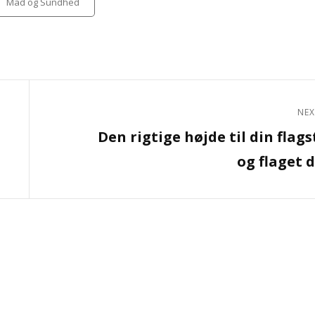
Mad og Sundhed
NEX
Next
Den rigtige højde til din flag
Post
og flaget d