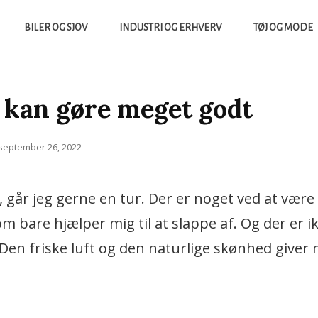
BILER OG SJOV
INDUSTRI OG ERHVERV
TØJ OG MODE
yheder Fra Tech Verdenen Og Meget Mere
TERRACE
 kan gøre meget godt
Posted
september 26, 2022
on
, går jeg gerne en tur. Der er noget ved at vær
 bare hjælper mig til at slappe af. Og der er i
Den friske luft og den naturlige skønhed giver m