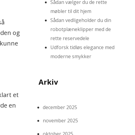
Sådan vælger du de rette
møbler til dit hjem
Sådan vedligeholder du din
så
robotplæneklipper med de
erden og
rette reservedele
g kunne
Udforsk tidløs elegance med
moderne smykker
Arkiv
lart et
yde en
december 2025
november 2025
oktober 2025