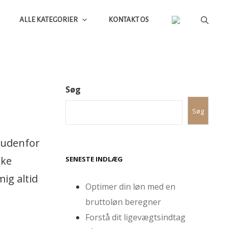
ALLE KATEGORIER
KONTAKT OS
Søg
Søg
e udenfor
kke
SENESTE INDLÆG
ig altid
Optimer din løn med en
bruttoløn beregner
Forstå dit ligevægtsindtag