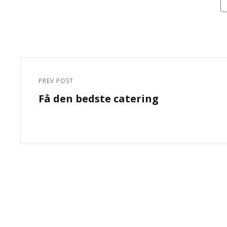
Indlægsnavigation
PREV POST
Previous
Få den bedste catering
Post