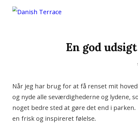
Vi Bruger De Bedste N
DANISH 
En god udsigt
Når jeg har brug for at få renset mit hoved
og nyde alle seværdighederne og lydene, som
noget bedre sted at gøre det end i parken. 
en frisk og inspireret følelse.