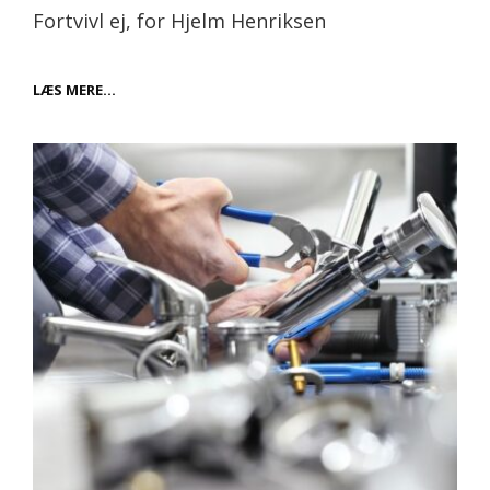
Fortvivl ej, for Hjelm Henriksen
FÅ
LÆS MERE…
HJÆLP
FRA
HJELM
HENRIKSEN
VVS
FIRMA
?
LÆR
HVORDAN!