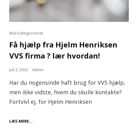
Cat
Ikke kategoriseret
Links
Få hjælp fra Hjelm Henriksen
VVS firma ? lær hvordan!
Posted
juli 2, 2023
Admin
on
Har du nogensinde haft brug for VVS hjælp,
men ikke vidste, hvem du skulle kontakte?
Fortvivl ej, for Hjelm Henriksen
FÅ
LÆS MERE…
HJÆLP
FRA
HJELM