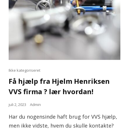
Cat
Ikke kategoriseret
Links
Få hjælp fra Hjelm Henriksen
VVS firma ? lær hvordan!
Posted
juli 2, 2023
Admin
on
Har du nogensinde haft brug for VVS hjælp,
men ikke vidste, hvem du skulle kontakte?