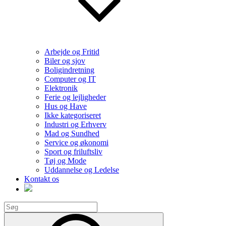
Arbejde og Fritid
Biler og sjov
Boligindretning
Computer og IT
Elektronik
Ferie og lejligheder
Hus og Have
Ikke kategoriseret
Industri og Erhverv
Mad og Sundhed
Service og økonomi
Sport og friluftsliv
Tøj og Mode
Uddannelse og Ledelse
Kontakt os
Search
for:
Search