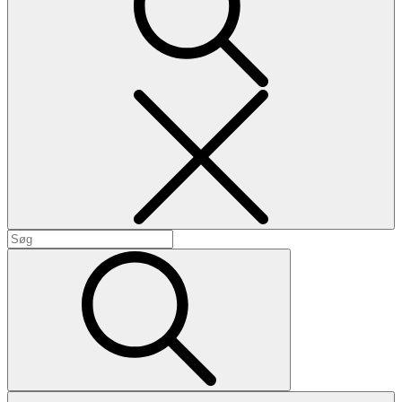
Search
Search
for:
Search