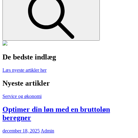
De bedste indlæg
Læs
Læs nyeste artikler her
nyeste
artikler
Nyeste artikler
her
Cat
Service og økonomi
Links
Optimer din løn med en bruttoløn
beregner
Posted
december 18, 2025
Admin
on