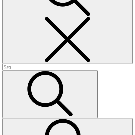
Search
Search
for:
Search