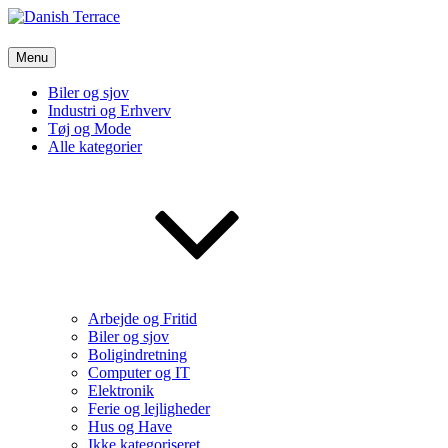
Skip
to
content
Danish Terrace
Menu
Vi bruger de bedste nyheder fra tech verdenen og meget mere
Biler og sjov
Industri og Erhverv
Tøj og Mode
Alle kategorier
Arbejde og Fritid
Biler og sjov
Boligindretning
Computer og IT
Elektronik
Ferie og lejligheder
Hus og Have
Ikke kategoriseret