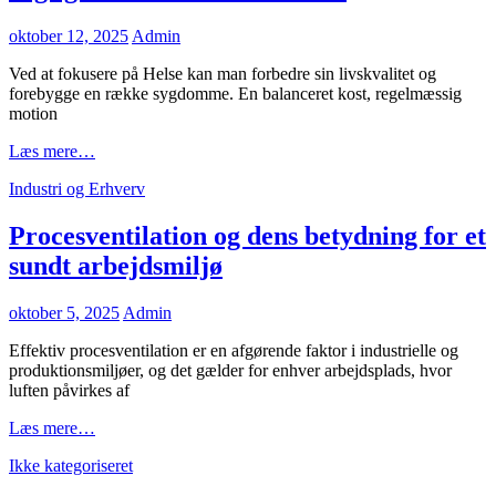
Posted
oktober 12, 2025
Admin
on
Ved at fokusere på Helse kan man forbedre sin livskvalitet og
forebygge en række sygdomme. En balanceret kost, regelmæssig
motion
Vigtigheden
Læs mere…
af
Cat
Industri og Erhverv
en
Links
sund
livsstil
Procesventilation og dens betydning for et
sundt arbejdsmiljø
Posted
oktober 5, 2025
Admin
on
Effektiv procesventilation er en afgørende faktor i industrielle og
produktionsmiljøer, og det gælder for enhver arbejdsplads, hvor
luften påvirkes af
Procesventilation
Læs mere…
og
Cat
Ikke kategoriseret
dens
Links
betydning