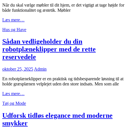
on
Når du skal vælge møbler til dit hjem, er det vigtigt at tage højde for
både funktionalitet og æstetik. Møbler
Sådan
Læs mere…
vælger
Cat
Hus og Have
du
Links
de
rette
Sådan vedligeholder du din
møbler
robotplæneklipper med de rette
til
dit
reservedele
hjem
Posted
oktober 25, 2025
Admin
on
En robotplæneklipper er en praktisk og tidsbesparende løsning til at
holde græsplænen velplejet uden den store indsats. Men som alle
Sådan
Læs mere…
vedligeholder
Cat
Tøj og Mode
du
Links
din
robotplæneklipper
Udforsk tidløs elegance med moderne
med
smykker
de