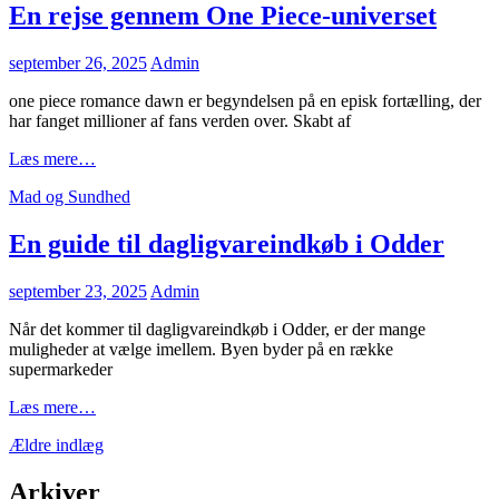
for
En rejse gennem One Piece-universet
et
sundt
Posted
september 26, 2025
Admin
arbejdsmiljø
on
one piece romance dawn er begyndelsen på en episk fortælling, der
har fanget millioner af fans verden over. Skabt af
En
Læs mere…
rejse
Cat
Mad og Sundhed
gennem
Links
One
Piece-
En guide til dagligvareindkøb i Odder
universet
Posted
september 23, 2025
Admin
on
Når det kommer til dagligvareindkøb i Odder, er der mange
muligheder at vælge imellem. Byen byder på en række
supermarkeder
En
Læs mere…
guide
Navigation
Ældre indlæg
til
dagligvareindkøb
til
i
Arkiver