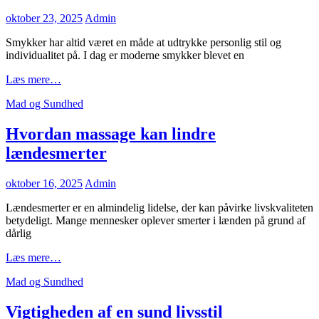
rette
reservedele
Posted
oktober 23, 2025
Admin
on
Smykker har altid været en måde at udtrykke personlig stil og
individualitet på. I dag er moderne smykker blevet en
Udforsk
Læs mere…
tidløs
Cat
Mad og Sundhed
elegance
Links
med
moderne
Hvordan massage kan lindre
smykker
lændesmerter
Posted
oktober 16, 2025
Admin
on
Lændesmerter er en almindelig lidelse, der kan påvirke livskvaliteten
betydeligt. Mange mennesker oplever smerter i lænden på grund af
dårlig
Hvordan
Læs mere…
massage
Cat
Mad og Sundhed
kan
Links
lindre
lændesmerter
Vigtigheden af en sund livsstil