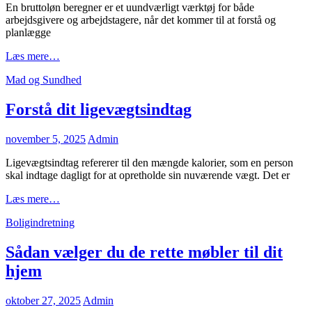
En bruttoløn beregner er et uundværligt værktøj for både
arbejdsgivere og arbejdstagere, når det kommer til at forstå og
planlægge
Optimer
Læs mere…
din
Cat
Mad og Sundhed
løn
Links
med
en
Forstå dit ligevægtsindtag
bruttoløn
beregner
Posted
november 5, 2025
Admin
on
Ligevægtsindtag refererer til den mængde kalorier, som en person
skal indtage dagligt for at opretholde sin nuværende vægt. Det er
Forstå
Læs mere…
dit
Cat
Boligindretning
ligevægtsindtag
Links
Sådan vælger du de rette møbler til dit
hjem
Posted
oktober 27, 2025
Admin