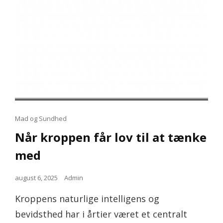
Cat
Mad og Sundhed
Links
Når kroppen får lov til at tænke
med
Posted
august 6, 2025
Admin
on
Kroppens naturlige intelligens og
bevidsthed har i årtier været et centralt