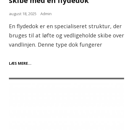
skibe med en flydedok
Posted
august 18, 2025
Admin
on
En flydedok er en specialiseret struktur, der
bruges til at løfte og vedligeholde skibe over
vandlinjen. Denne type dok fungerer
EFFEKTIV
LÆS MERE…
VEDLIGEHOLDELSE
AF
SKIBE
MED
EN
FLYDEDOK