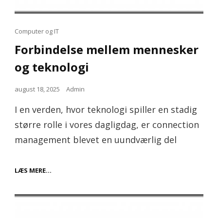
Cat
Computer og IT
Links
Forbindelse mellem mennesker
og teknologi
Posted
august 18, 2025
Admin
on
I en verden, hvor teknologi spiller en stadig
større rolle i vores dagligdag, er connection
management blevet en uundværlig del
FORBINDELSE
LÆS MERE…
MELLEM
MENNESKER
OG
TEKNOLOGI