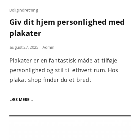
Cat
Boligindretning
Links
Giv dit hjem personlighed med
plakater
Posted
august 27, 2025
Admin
on
Plakater er en fantastisk måde at tilføje
personlighed og stil til ethvert rum. Hos
plakat shop finder du et bredt
GIV
LÆS MERE…
DIT
HJEM
PERSONLIGHED
MED
PLAKATER