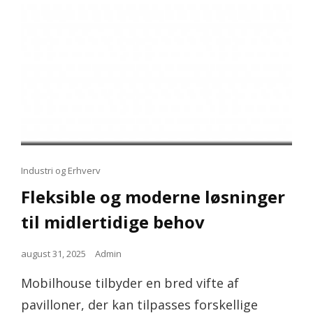
Cat
Industri og Erhverv
Links
Fleksible og moderne løsninger
til midlertidige behov
Posted
august 31, 2025
Admin
on
Mobilhouse tilbyder en bred vifte af
pavilloner, der kan tilpasses forskellige