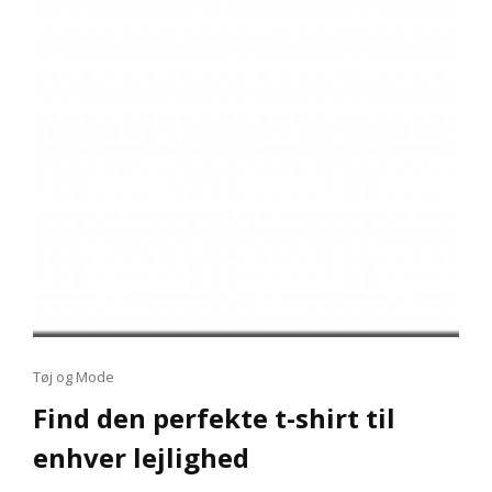
Cat
Tøj og Mode
Links
Find den perfekte t-shirt til
enhver lejlighed