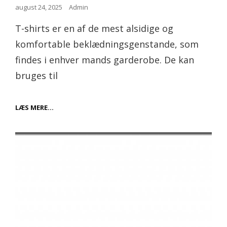
Posted
august 24, 2025
Admin
on
T-shirts er en af de mest alsidige og
komfortable beklædningsgenstande, som
findes i enhver mands garderobe. De kan
bruges til
FIND
LÆS MERE…
DEN
PERFEKTE
T-
SHIRT
TIL
ENHVER
LEJLIGHED