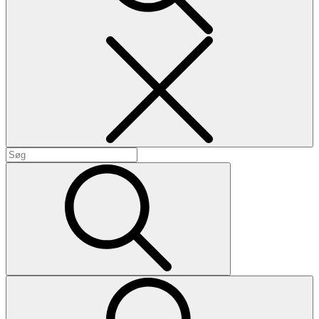
Search
Search
for:
Search