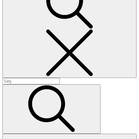
Search
Search
for:
Search