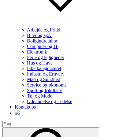
Arbejde og Fritid
Biler og sjov
Boligindretning
Computer og IT
Elektronik
Ferie og lejligheder
Hus og Have
Ikke kategoriseret
Industri og Erhverv
Mad og Sundhed
Service og økonomi
Sport og friluftsliv
Tøj og Mode
Uddannelse og Ledelse
Kontakt os
Search
for:
Search