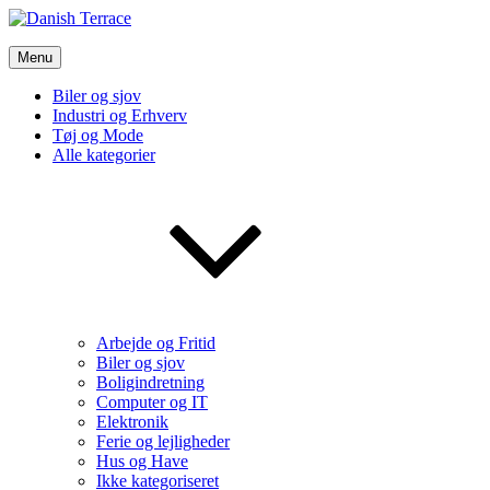
Skip
to
Danish Terrace
content
Menu
Vi bruger de bedste nyheder fra tech verdenen og meget mere
Biler og sjov
Industri og Erhverv
Tøj og Mode
Alle kategorier
Arbejde og Fritid
Biler og sjov
Boligindretning
Computer og IT
Elektronik
Ferie og lejligheder
Hus og Have
Ikke kategoriseret