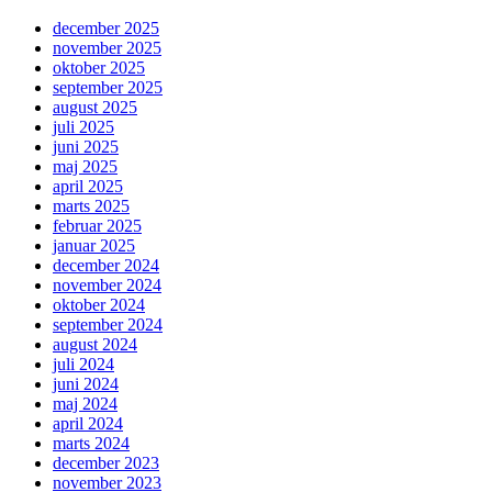
perfekte
december 2025
TV-
november 2025
møbler
oktober 2025
til
september 2025
dit
august 2025
hjem
juli 2025
juni 2025
maj 2025
april 2025
marts 2025
februar 2025
januar 2025
december 2024
november 2024
oktober 2024
september 2024
august 2024
juli 2024
juni 2024
maj 2024
april 2024
marts 2024
december 2023
november 2023