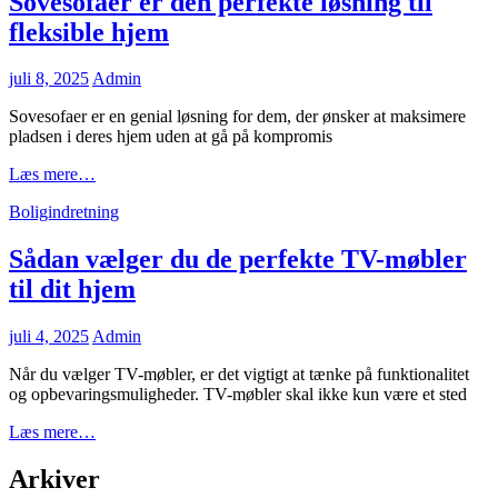
Sovesofaer er den perfekte løsning til
kondomer
fleksible hjem
Posted
juli 8, 2025
Admin
on
Sovesofaer er en genial løsning for dem, der ønsker at maksimere
pladsen i deres hjem uden at gå på kompromis
Sovesofaer
Læs mere…
er
Cat
Boligindretning
den
Links
perfekte
løsning
Sådan vælger du de perfekte TV-møbler
til
til dit hjem
fleksible
hjem
Posted
juli 4, 2025
Admin
on
Når du vælger TV-møbler, er det vigtigt at tænke på funktionalitet
og opbevaringsmuligheder. TV-møbler skal ikke kun være et sted
Sådan
Læs mere…
vælger
du
Arkiver
de