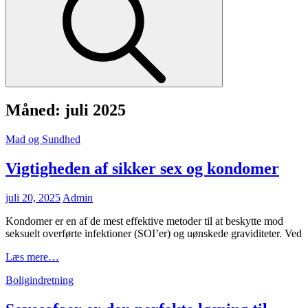
Måned:
juli 2025
Cat
Mad og Sundhed
Links
Vigtigheden af sikker sex og kondomer
Posted
juli 20, 2025
Admin
on
Kondomer er en af de mest effektive metoder til at beskytte mod
seksuelt overførte infektioner (SOI’er) og uønskede graviditeter. Ved
Vigtigheden
Læs mere…
af
Cat
Boligindretning
sikker
Links
sex
og