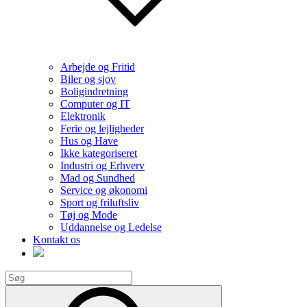
Arbejde og Fritid
Biler og sjov
Boligindretning
Computer og IT
Elektronik
Ferie og lejligheder
Hus og Have
Ikke kategoriseret
Industri og Erhverv
Mad og Sundhed
Service og økonomi
Sport og friluftsliv
Tøj og Mode
Uddannelse og Ledelse
Kontakt os
Search
for:
Search