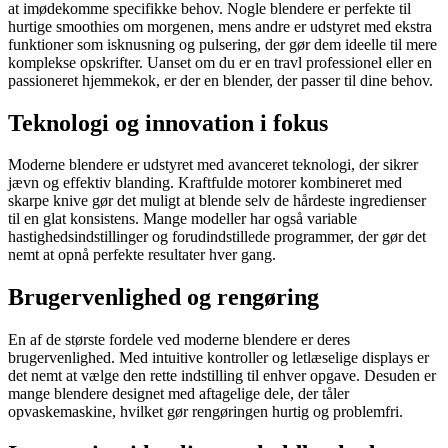
at imødekomme specifikke behov. Nogle blendere er perfekte til
hurtige smoothies om morgenen, mens andre er udstyret med ekstra
funktioner som isknusning og pulsering, der gør dem ideelle til mere
komplekse opskrifter. Uanset om du er en travl professionel eller en
passioneret hjemmekok, er der en blender, der passer til dine behov.
Teknologi og innovation i fokus
Moderne blendere er udstyret med avanceret teknologi, der sikrer
jævn og effektiv blanding. Kraftfulde motorer kombineret med
skarpe knive gør det muligt at blende selv de hårdeste ingredienser
til en glat konsistens. Mange modeller har også variable
hastighedsindstillinger og forudindstillede programmer, der gør det
nemt at opnå perfekte resultater hver gang.
Brugervenlighed og rengøring
En af de største fordele ved moderne blendere er deres
brugervenlighed. Med intuitive kontroller og letlæselige displays er
det nemt at vælge den rette indstilling til enhver opgave. Desuden er
mange blendere designet med aftagelige dele, der tåler
opvaskemaskine, hvilket gør rengøringen hurtig og problemfri.