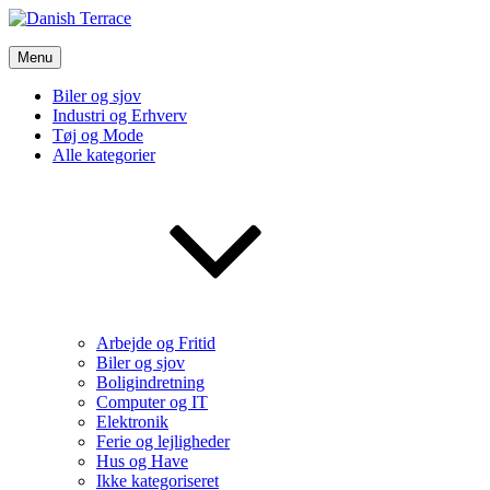
Skip
to
Danish Terrace
content
Menu
Vi bruger de bedste nyheder fra tech verdenen og meget mere
Biler og sjov
Industri og Erhverv
Tøj og Mode
Alle kategorier
Arbejde og Fritid
Biler og sjov
Boligindretning
Computer og IT
Elektronik
Ferie og lejligheder
Hus og Have
Ikke kategoriseret