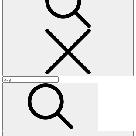
Search
Search
for:
Search