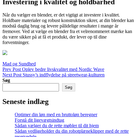
Investering i kvalitet og holdbarhed
Når du vælger en blender, er det vigtigt at investere i kvalitet.
Holdbare materialer og robust konstruktion sikrer, at din blender kan
modstå daglig brug og levere pålidelige resultater i mange år
fremover. Ved at vælge en blender fra et velrenommeret mærke kan
du være sikker på at få et produkt, der lever op til dine
forventninger.
Categories
Mad og Sundhed
Indlægsnavigation
Previous
Prev Post
Oplev bedre livskvalitet med Nordic Wave
Post
Next
Next Post
Stussy’s indflydelse på streetwear-kulturen
Post
Søg
Søg
Seneste indlæg
Optimer din løn med en bruttoløn beregner
Forstå dit ligevægtsindtag
Sådan vælger du de rette møbler til dit hjem
Sådan vedligeholder du din robotplæneklipper med de rette
reservedele