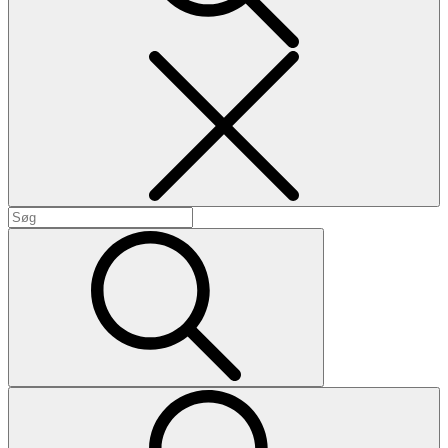
Search
Search
for:
Search