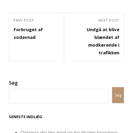
Indlægsnavigation
Previous
PREV POST
Next
NEXT POST
Forbruget af
Undgå at blive
Post
Post
sodavnad
blændet af
modkørende i
trafikken
Søg
Søg
SENESTE INDLÆG
Optimer din løn med en bruttoløn beregner