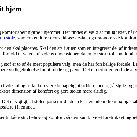
it hjem
 komfortabelt hjørne i hjemmet. Der findes et væld af muligheder, når de
up stole
, som er kendt for deres tidløse design og ergonomiske komfort, hv
r den skal placeres. Skal den stå i stuen som en integreret del af indretn
 i forhold til valget af stolens dimensioner, da en for stor stol kan domi
g stof er to af de mest populære valg, men de har forskellige fordele. Læ
ere vedligeholdelse for at holde sig pæne. Det er derfor en god idé at v
En hvilestol bør ikke kun være behagelig at sidde i, men også støtte ry
ekstra dimension af komfort og gøre stolen mere alsidig.
tol. Det er vigtigt, at stolen passer ind i den eksisterende indretning o
osfære i hjemmet.
asser til både stil, behov og komfort, så den kan blive et foretrukket møb