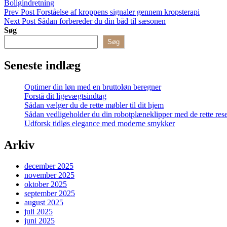
Categories
Boligindretning
Indlægsnavigation
Previous
Prev Post
Forståelse af kroppens signaler gennem kropsterapi
Post
Next
Next Post
Sådan forbereder du din båd til sæsonen
Post
Søg
Søg
Seneste indlæg
Optimer din løn med en bruttoløn beregner
Forstå dit ligevægtsindtag
Sådan vælger du de rette møbler til dit hjem
Sådan vedligeholder du din robotplæneklipper med de rette res
Udforsk tidløs elegance med moderne smykker
Arkiv
december 2025
november 2025
oktober 2025
september 2025
august 2025
juli 2025
juni 2025