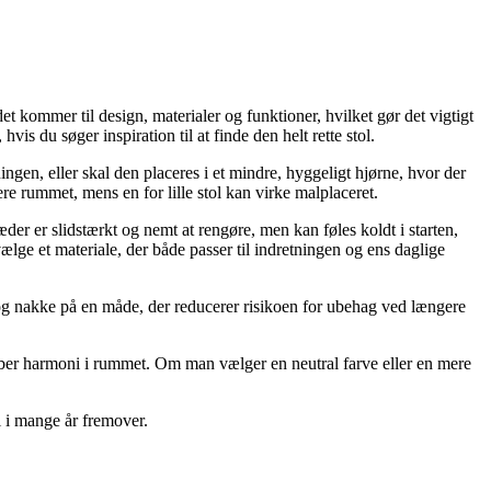
t kommer til design, materialer og funktioner, hvilket gør det vigtigt
is du søger inspiration til at finde den helt rette stol.
ingen, eller skal den placeres i et mindre, hyggeligt hjørne, hvor der
nere rummet, mens en for lille stol kan virke malplaceret.
der er slidstærkt og nemt at rengøre, men kan føles koldt i starten,
ælge et materiale, der både passer til indretningen og ens daglige
g og nakke på en måde, der reducerer risikoen for ubehag ved længere
g skaber harmoni i rummet. Om man vælger en neutral farve eller en mere
el i mange år fremover.