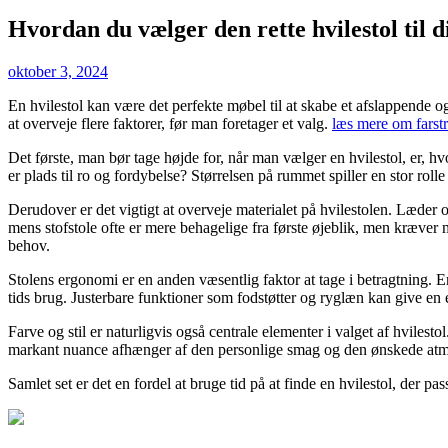
Hvordan du vælger den rette hvilestol til d
Posted
oktober 3, 2024
on
En hvilestol kan være det perfekte møbel til at skabe et afslappende og
at overveje flere faktorer, før man foretager et valg.
læs mere om farstr
Det første, man bør tage højde for, når man vælger en hvilestol, er, hvo
er plads til ro og fordybelse? Størrelsen på rummet spiller en stor rolle
Derudover er det vigtigt at overveje materialet på hvilestolen. Læder o
mens stofstole ofte er mere behagelige fra første øjeblik, men kræver m
behov.
Stolens ergonomi er en anden væsentlig faktor at tage i betragtning. 
tids brug. Justerbare funktioner som fodstøtter og ryglæn kan give en 
Farve og stil er naturligvis også centrale elementer i valget af hviles
markant nuance afhænger af den personlige smag og den ønskede atm
Samlet set er det en fordel at bruge tid på at finde en hvilestol, der p