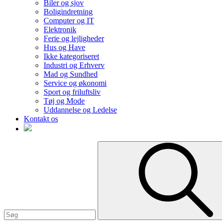
Biler og sjov
Boligindretning
Computer og IT
Elektronik
Ferie og lejligheder
Hus og Have
Ikke kategoriseret
Industri og Erhverv
Mad og Sundhed
Service og økonomi
Sport og friluftsliv
Tøj og Mode
Uddannelse og Ledelse
Kontakt os
Search
for: