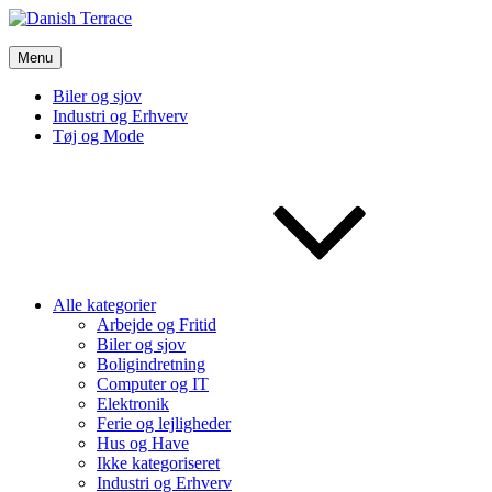
Skip
to
Danish Terrace
content
Menu
Vi bruger de bedste nyheder fra tech verdenen og meget mere
Biler og sjov
Industri og Erhverv
Tøj og Mode
Alle kategorier
Arbejde og Fritid
Biler og sjov
Boligindretning
Computer og IT
Elektronik
Ferie og lejligheder
Hus og Have
Ikke kategoriseret
Industri og Erhverv