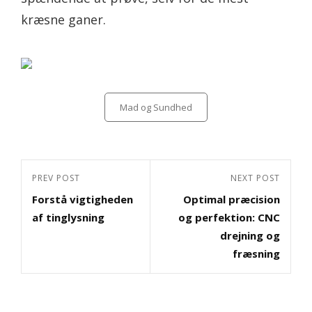
kræsne ganer.
Categories
Mad og Sundhed
Indlægsnavigation
Previous
PREV POST
Next
NEXT POST
Forstå vigtigheden
Optimal præcision
Post
Post
af tinglysning
og perfektion: CNC
drejning og
fræsning