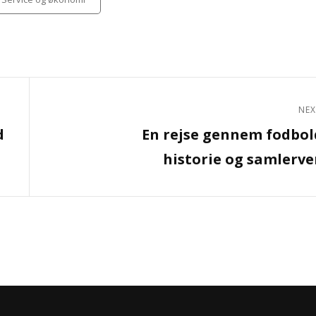
NEX
Next
d
En rejse gennem fodbo
Post
historie og samlerv