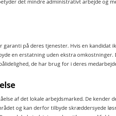
tyder det mindre administrativt arbejde og mer
i
r garanti på deres tjenester. Hvis en kandidat ik
tilbyde en erstatning uden ekstra omkostninger. 
 pålidelighed, de har brug for i deres medarbejd
else
tåelse af det lokale arbejdsmarked. De kender d
mrådet og kan derfor tilbyde skræddersyede løs