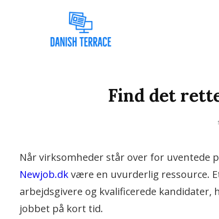
Vi Bruger De Bedste N
DANISH 
Find det rett
Når virksomheder står over for uventede pe
Newjob.dk
være en uvurderlig ressource. 
arbejdsgivere og kvalificerede kandidater, 
jobbet på kort tid.