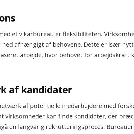
pons
 med et vikarbureau er fleksibiliteten. Virksomh
r ned afhængigt af behovene. Dette er især nytti
seret arbejde, hvor behovet for arbejdskraft 
rk af kandidater
 netværk af potentielle medarbejdere med forske
at virksomheder kan finde kandidater, der præc
mgå en langvarig rekrutteringsproces. Bureaue