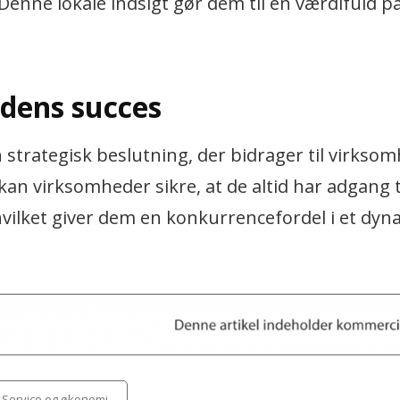
Denne lokale indsigt gør dem til en værdifuld p
edens succes
 strategisk beslutning, der bidrager til virkso
an virksomheder sikre, at de altid har adgang t
hvilket giver dem en konkurrencefordel i et dyn
egories
Service og økonomi