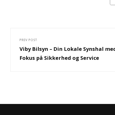
Indlægsnavigation
PREV POST
Previous
Viby Bilsyn – Din Lokale Synshal me
Post
Fokus på Sikkerhed og Service