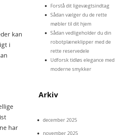
Forstå dit ligevægtsindtag
Sådan vælger du de rette
møbler til dit hjem
Sådan vedligeholder du din
eder kan
robotplæneklipper med de
gt i
rette reservedele
kan
Udforsk tidløs elegance med
moderne smykker
Arkiv
llige
ist
december 2025
rne har
november 2025