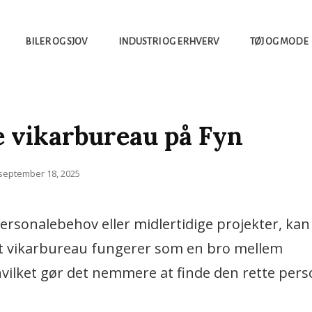
BILER OG SJOV
INDUSTRI OG ERHVERV
TØJ OG MODE
yheder Fra Tech Verdenen Og Meget Mere
TERRACE
e vikarbureau på Fyn
Posted
september 18, 2025
on
rsonalebehov eller midlertidige projekter, kan
Et vikarbureau fungerer som en bro mellem
hvilket gør det nemmere at finde den rette perso