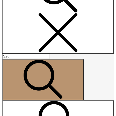
Search
Search
for:
Search