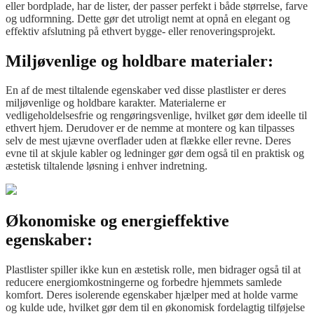
eller bordplade, har de lister, der passer perfekt i både størrelse, farve
og udformning. Dette gør det utroligt nemt at opnå en elegant og
effektiv afslutning på ethvert bygge- eller renoveringsprojekt.
Miljøvenlige og holdbare materialer:
En af de mest tiltalende egenskaber ved disse plastlister er deres
miljøvenlige og holdbare karakter. Materialerne er
vedligeholdelsesfrie og rengøringsvenlige, hvilket gør dem ideelle til
ethvert hjem. Derudover er de nemme at montere og kan tilpasses
selv de mest ujævne overflader uden at flække eller revne. Deres
evne til at skjule kabler og ledninger gør dem også til en praktisk og
æstetisk tiltalende løsning i enhver indretning.
Økonomiske og energieffektive
egenskaber:
Plastlister spiller ikke kun en æstetisk rolle, men bidrager også til at
reducere energiomkostningerne og forbedre hjemmets samlede
komfort. Deres isolerende egenskaber hjælper med at holde varme
og kulde ude, hvilket gør dem til en økonomisk fordelagtig tilføjelse