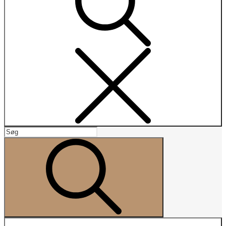
Search
Search
for:
Search