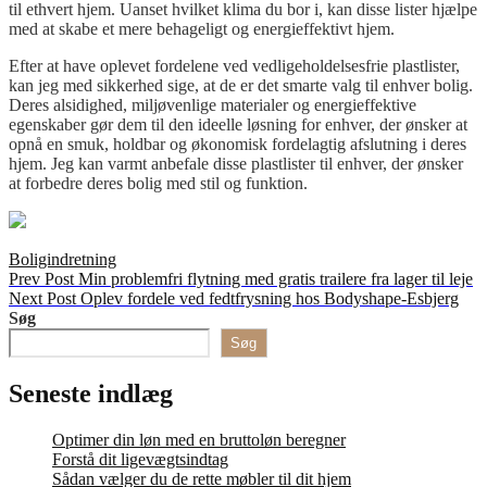
til ethvert hjem. Uanset hvilket klima du bor i, kan disse lister hjælpe
med at skabe et mere behageligt og energieffektivt hjem.
Efter at have oplevet fordelene ved vedligeholdelsesfrie plastlister,
kan jeg med sikkerhed sige, at de er det smarte valg til enhver bolig.
Deres alsidighed, miljøvenlige materialer og energieffektive
egenskaber gør dem til den ideelle løsning for enhver, der ønsker at
opnå en smuk, holdbar og økonomisk fordelagtig afslutning i deres
hjem. Jeg kan varmt anbefale disse plastlister til enhver, der ønsker
at forbedre deres bolig med stil og funktion.
Categories
Boligindretning
Indlægsnavigation
Previous
Prev Post
Min problemfri flytning med gratis trailere fra lager til leje
Post
Next
Next Post
Oplev fordele ved fedtfrysning hos Bodyshape-Esbjerg
Post
Søg
Søg
Seneste indlæg
Optimer din løn med en bruttoløn beregner
Forstå dit ligevægtsindtag
Sådan vælger du de rette møbler til dit hjem