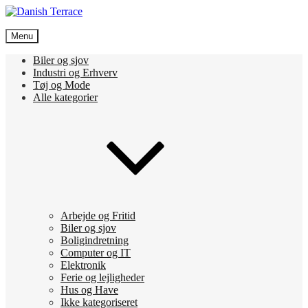
Skip
to
Danish Terrace
content
Menu
Vi bruger de bedste nyheder fra tech verdenen og meget mere
Biler og sjov
Industri og Erhverv
Tøj og Mode
Alle kategorier
Arbejde og Fritid
Biler og sjov
Boligindretning
Computer og IT
Elektronik
Ferie og lejligheder
Hus og Have
Ikke kategoriseret