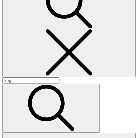
Search
Search
for:
Search