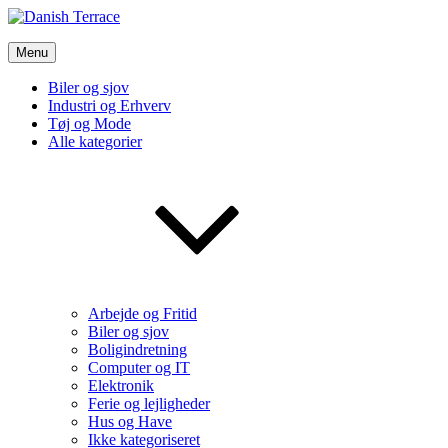
Skip
to
Danish Terrace
content
Menu
Vi bruger de bedste nyheder fra tech verdenen og meget mere
Biler og sjov
Industri og Erhverv
Tøj og Mode
Alle kategorier
Arbejde og Fritid
Biler og sjov
Boligindretning
Computer og IT
Elektronik
Ferie og lejligheder
Hus og Have
Ikke kategoriseret