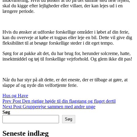
indkvartering. Hvis du ønsker at bo på det samme sted hele rejsen,
skal du kigge efter lejligheder eller villaer, der kan lejes ud i en
længere periode.
Hvis du ønsker at udforske forskellige områder i løbet af din ferie,
kan du overveje at købe et togpas eller leje en bil. Dette vil give dig
fleksibilitet til at besøge forskellige steder i dit eget tempo.
Sørg for at pakke alt det, du har brug for, herunder solcreme, hatte,
insektmiddel og tøj til forskellige vejrforhold. Og glem ikke dit pas!
Når du har styr på alt dette, er det eneste, der er tilbage at gøre, at
slappe af og nyde din velfortjente ferie.
Categories
Hus og Have
Indlægsnavigation
Previous
Prev Post
Den rigtige højde til din flagstang og flaget dertil
Post
Next
Next Post
Grupperejse sammen med andre unge
Post
Søg
Søg
Seneste indlæg