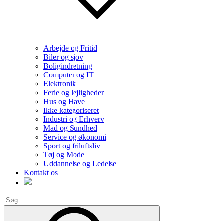
Arbejde og Fritid
Biler og sjov
Boligindretning
Computer og IT
Elektronik
Ferie og lejligheder
Hus og Have
Ikke kategoriseret
Industri og Erhverv
Mad og Sundhed
Service og økonomi
Sport og friluftsliv
Tøj og Mode
Uddannelse og Ledelse
Kontakt os
Search
for:
Search