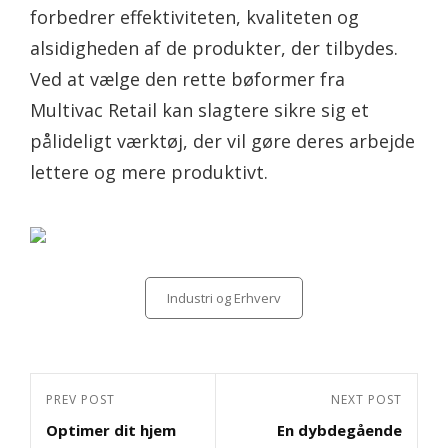
forbedrer effektiviteten, kvaliteten og
alsidigheden af de produkter, der tilbydes.
Ved at vælge den rette bøformer fra
Multivac Retail kan slagtere sikre sig et
pålideligt værktøj, der vil gøre deres arbejde
lettere og mere produktivt.
Categories
Industri og Erhverv
Indlægsnavigation
Previous
PREV POST
Next
NEXT POST
Optimer dit hjem
En dybdegående
Post
Post