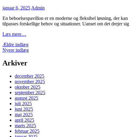
Posted
januar 6, 2025
Admin
on
En beboelsespavillon er en moderne og fleksibel løsning, der kan
tilpasses forskellige behov og situationer. Uanset om det drejer sig
Fordelene
Læs mere…
ved
Navigation
Ældre indlæg
en
Nyere indlæg
fleksibel
til
og
indlæg
moderne
Arkiver
løsning
december 2025
november 2025
oktober 2025
september 2025
august 2025
juli 2025
juni 2025
maj 2025
april 2025
marts 2025
februar 2025
januar 2025