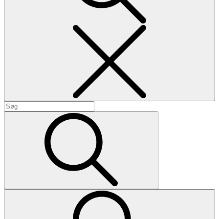
Search
Search
for:
Search