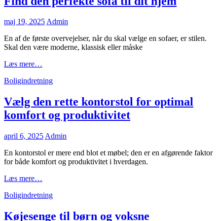
Find den perfekte sofa til dit hjem
indvendige
vinduer
Posted
maj 19, 2025
Admin
on
En af de første overvejelser, når du skal vælge en sofaer, er stilen.
Skal den være moderne, klassisk eller måske
Find
Læs mere…
den
Cat
Boligindretning
perfekte
Links
sofa
til
Vælg den rette kontorstol for optimal
dit
komfort og produktivitet
hjem
Posted
april 6, 2025
Admin
on
En kontorstol er mere end blot et møbel; den er en afgørende faktor
for både komfort og produktivitet i hverdagen.
Vælg
Læs mere…
den
Cat
Boligindretning
rette
Links
kontorstol
for
Køjesenge til børn og voksne