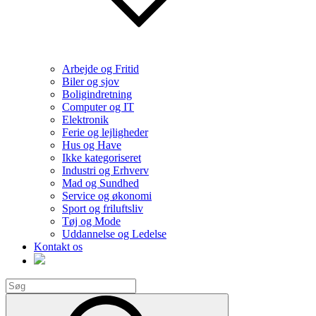
Arbejde og Fritid
Biler og sjov
Boligindretning
Computer og IT
Elektronik
Ferie og lejligheder
Hus og Have
Ikke kategoriseret
Industri og Erhverv
Mad og Sundhed
Service og økonomi
Sport og friluftsliv
Tøj og Mode
Uddannelse og Ledelse
Kontakt os
Search
for:
Search