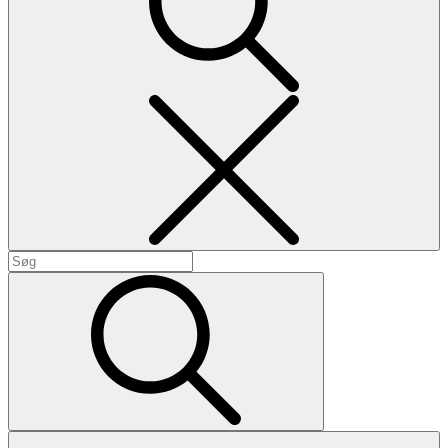
Search
Search
for:
Search