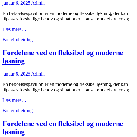
Posted
januar 6, 2025
Admin
on
En beboelsespavillon er en moderne og fleksibel løsning, der kan
tilpasses forskellige behov og situationer. Uanset om det drejer sig
Fordelene
Læs mere…
ved
Cat
Boligindretning
en
Links
fleksibel
og
Fordelene ved en fleksibel og moderne
moderne
løsning
løsning
Posted
januar 6, 2025
Admin
on
En beboelsespavillon er en moderne og fleksibel løsning, der kan
tilpasses forskellige behov og situationer. Uanset om det drejer sig
Fordelene
Læs mere…
ved
Cat
Boligindretning
en
Links
fleksibel
og
Fordelene ved en fleksibel og moderne
moderne
løsning
løsning