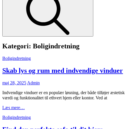
Kategori:
Boligindretning
Cat
Boligindretning
Links
Skab lys og rum med indvendige vinduer
Posted
maj 28, 2025
Admin
on
Indvendige vinduer er en populær løsning, der både tilføjer æstetisk
værdi og funktionalitet til ethvert hjem eller kontor. Ved at
Skab
Læs mere…
lys
Cat
Boligindretning
og
Links
rum
med