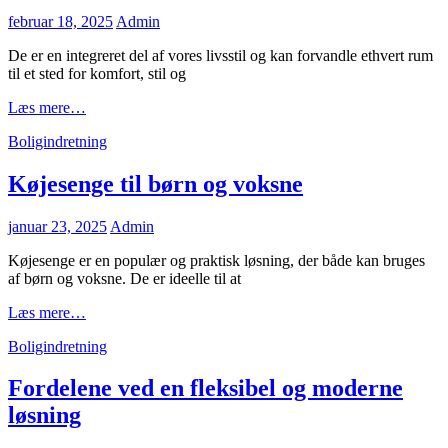
Posted
februar 18, 2025
Admin
on
De er en integreret del af vores livsstil og kan forvandle ethvert rum
til et sted for komfort, stil og
Skab
Læs mere…
dit
Cat
Boligindretning
drømmehjem
Links
med
de
Køjesenge til børn og voksne
rette
møbler
Posted
januar 23, 2025
Admin
on
Køjesenge er en populær og praktisk løsning, der både kan bruges
af børn og voksne. De er ideelle til at
Køjesenge
Læs mere…
til
Cat
Boligindretning
børn
Links
og
voksne
Fordelene ved en fleksibel og moderne
løsning