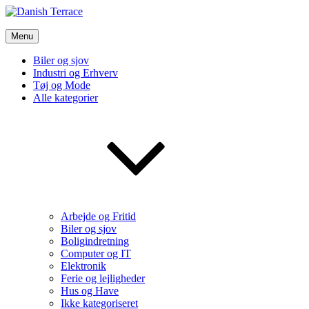
Skip
to
Danish Terrace
content
Menu
Vi bruger de bedste nyheder fra tech verdenen og meget mere
Biler og sjov
Industri og Erhverv
Tøj og Mode
Alle kategorier
Arbejde og Fritid
Biler og sjov
Boligindretning
Computer og IT
Elektronik
Ferie og lejligheder
Hus og Have
Ikke kategoriseret