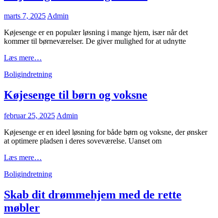
optimal
komfort
Posted
marts 7, 2025
Admin
og
on
produktivitet
Køjesenge er en populær løsning i mange hjem, især når det
kommer til børneværelser. De giver mulighed for at udnytte
Køjesenge
Læs mere…
til
Cat
Boligindretning
børn
Links
og
voksne
Køjesenge til børn og voksne
Posted
februar 25, 2025
Admin
on
Køjesenge er en ideel løsning for både børn og voksne, der ønsker
at optimere pladsen i deres soveværelse. Uanset om
Køjesenge
Læs mere…
til
Cat
Boligindretning
børn
Links
og
voksne
Skab dit drømmehjem med de rette
møbler