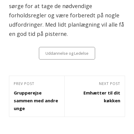
sørge for at tage de nødvendige
forholdsregler og være forberedt på nogle
udfordringer. Med lidt planlægning vil alle få
en god tid på pisterne.
Categories
Uddannelse og Ledelse
Indlægsnavigation
Previous
PREV POST
Next
NEXT POST
Grupperejse
Emhætter til dit
Post
Post
sammen med andre
køkken
unge