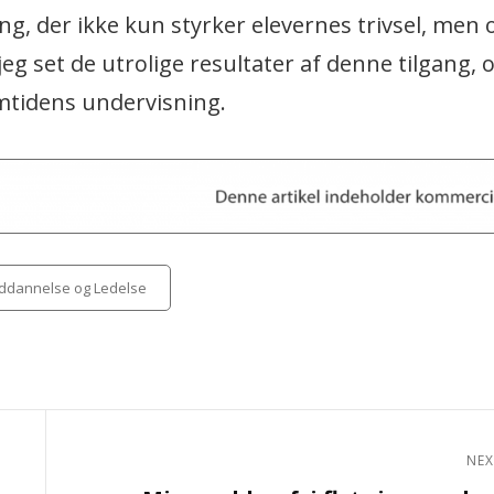
ang, der ikke kun styrker elevernes trivsel, men 
g set de utrolige resultater af denne tilgang, o
emtidens undervisning.
ories
ddannelse og Ledelse
NEX
Next