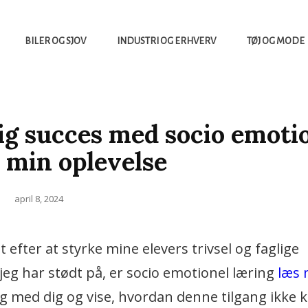
BILER OG SJOV
INDUSTRI OG ERHVERV
TØJ OG MODE
yheder Fra Tech Verdenen Og Meget Mere
TERRACE
ig succes med socio emoti
: min oplevelse
Posted
april 8, 2024
on
efter at styrke mine elevers trivsel og faglige
 jeg har stødt på, er socio emotionel læring
læs
ng med dig og vise, hvordan denne tilgang ikke 