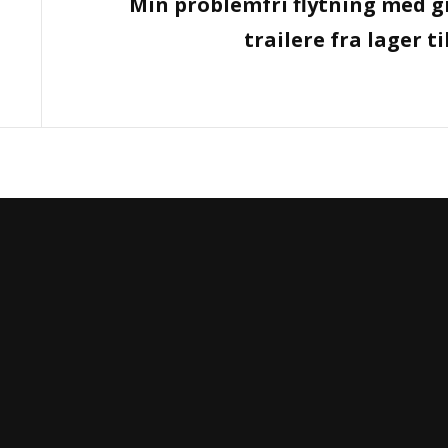
Min problemfri flytning med g
Post
trailere fra lager til