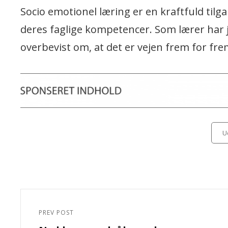
Socio emotionel læring er en kraftfuld tilg
deres faglige kompetencer. Som lærer har je
overbevist om, at det er vejen frem for fr
Categ
U
Indlægsnavigation
PREV POST
Previous