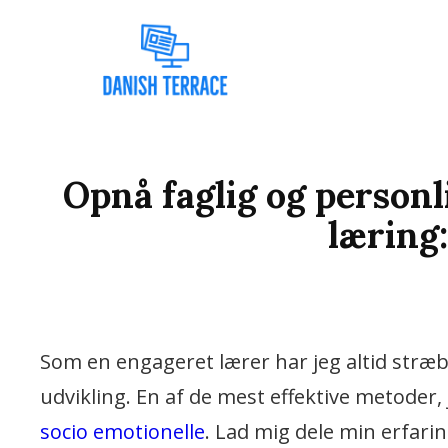
Vi Bruger De Bedste N
DANISH 
Opnå faglig og personl
læring
Som en engageret lærer har jeg altid stræbt 
udvikling. En af de mest effektive metoder,
socio emotionelle
. Lad mig dele min erfari