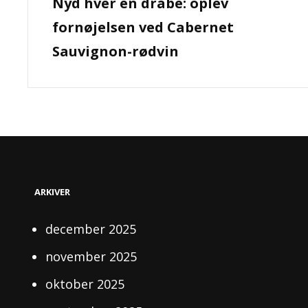
Nyd hver en dråbe: oplev
Post
fornøjelsen ved Cabernet
Sauvignon-rødvin
ARKIVER
december 2025
november 2025
oktober 2025