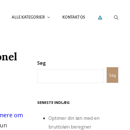
ALLE KATEGORIER
KONTAKT OS
onel
Søg
Søg
SENESTE INDLÆG
 mere om
Optimer din løn med en
kun
bruttoløn beregner