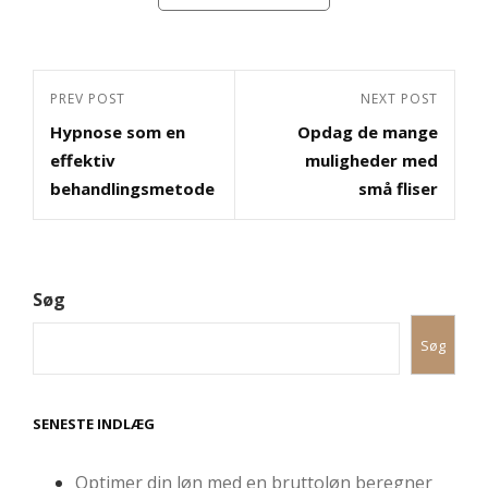
Indlægsnavigation
Previous
PREV POST
Next
NEXT POST
Hypnose som en
Opdag de mange
Post
Post
effektiv
muligheder med
behandlingsmetode
små fliser
Søg
Søg
SENESTE INDLÆG
Optimer din løn med en bruttoløn beregner