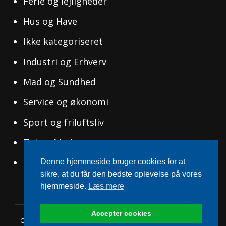
Ferie og lejligheder
Hus og Have
Ikke kategoriseret
Industri og Erhverv
Mad og Sundhed
Service og økonomi
Sport og friluftsliv
Tøj og Mode
Uddannelse og Ledelse
Denne hjemmeside bruger cookies for at
sikre, at du får den bedste oplevelse på vores
hjemmeside.
Læs mere
Accepter cookies
Copyright © 2026
Danish Terrace
|
WEN Travel Blog By
WEN