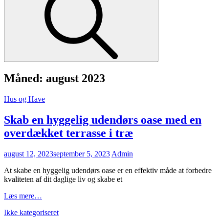
Måned:
august 2023
Cat
Hus og Have
Links
Skab en hyggelig udendørs oase med en
overdækket terrasse i træ
Posted
august 12, 2023
september 5, 2023
Admin
on
At skabe en hyggelig udendørs oase er en effektiv måde at forbedre
kvaliteten af dit daglige liv og skabe et
Skab
Læs mere…
en
Cat
Ikke kategoriseret
hyggelig