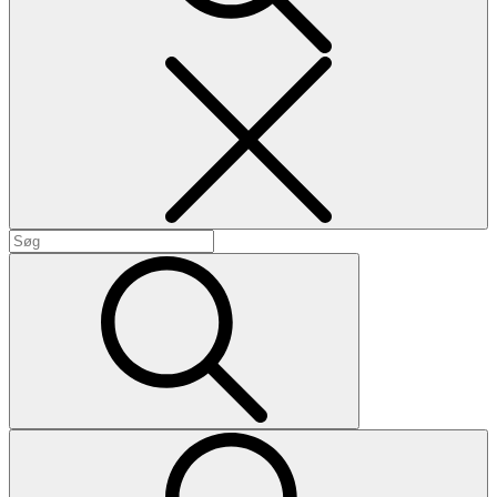
Search
Search
for:
Search