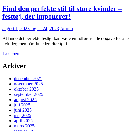
Links
udendørs
oase
Find den perfekte stil til store kvinder –
med
festtøj, der imponerer!
en
overdækket
terrasse
Posted
august 1, 2023
august 24, 2023
Admin
i
on
træ
At finde det perfekte festtøj kan være en udfordrende opgave for alle
kvinder, men når du leder efter tøj i
Find
Læs mere…
den
perfekte
Arkiver
stil
til
december 2025
store
november 2025
kvinder
oktober 2025
–
september 2025
festtøj,
august 2025
der
juli 2025
imponerer!
juni 2025
maj 2025
april 2025
marts 2025