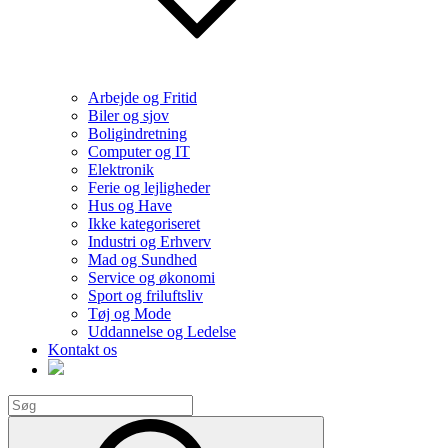
Arbejde og Fritid
Biler og sjov
Boligindretning
Computer og IT
Elektronik
Ferie og lejligheder
Hus og Have
Ikke kategoriseret
Industri og Erhverv
Mad og Sundhed
Service og økonomi
Sport og friluftsliv
Tøj og Mode
Uddannelse og Ledelse
Kontakt os
Search
for:
Search