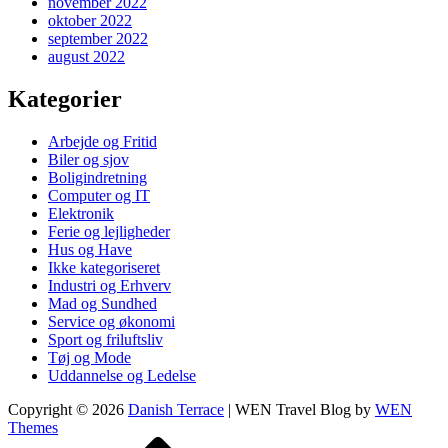
november 2022
oktober 2022
september 2022
august 2022
Kategorier
Arbejde og Fritid
Biler og sjov
Boligindretning
Computer og IT
Elektronik
Ferie og lejligheder
Hus og Have
Ikke kategoriseret
Industri og Erhverv
Mad og Sundhed
Service og økonomi
Sport og friluftsliv
Tøj og Mode
Uddannelse og Ledelse
Copyright © 2026
Danish Terrace
|
WEN Travel Blog by
WEN
Themes
Scroll