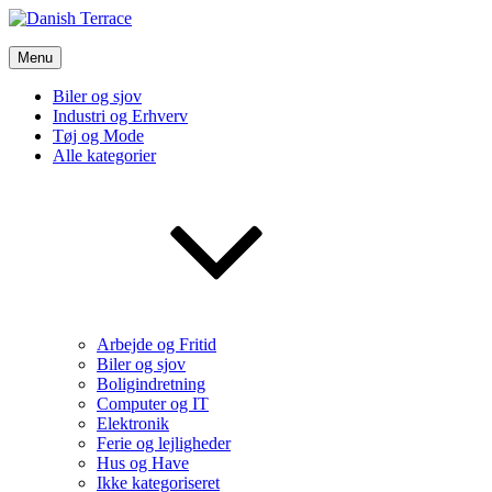
Skip
to
Danish Terrace
content
Menu
Vi bruger de bedste nyheder fra tech verdenen og meget mere
Biler og sjov
Industri og Erhverv
Tøj og Mode
Alle kategorier
Arbejde og Fritid
Biler og sjov
Boligindretning
Computer og IT
Elektronik
Ferie og lejligheder
Hus og Have
Ikke kategoriseret