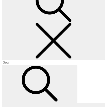
Search
Search
for:
Search