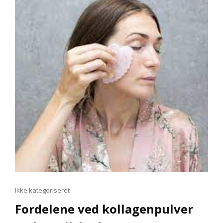
DIG
AT
FÅ
BØRN?
Cat
Ikke kategoriseret
Links
Fordelene ved kollagenpulver