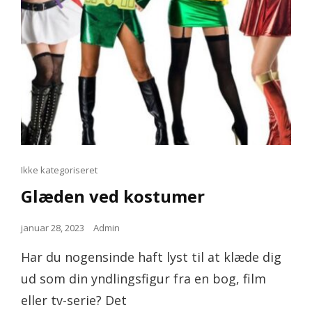
Cat
Ikke kategoriseret
Links
Glæden ved kostumer
Posted
januar 28, 2023
Admin
on
Har du nogensinde haft lyst til at klæde dig
ud som din yndlingsfigur fra en bog, film
eller tv-serie? Det