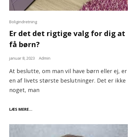
Cat
Boligindretning
Links
Er det det rigtige valg for dig at
få børn?
Posted
januar 8, 2023
Admin
on
At beslutte, om man vil have børn eller ej, er
en af livets største beslutninger. Det er ikke
noget, man
ER
LÆS MERE…
DET
DET
RIGTIGE
VALG
FOR