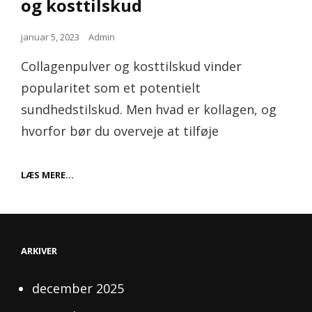
og kosttilskud
Posted
januar 5, 2023
Admin
on
Collagenpulver og kosttilskud vinder
popularitet som et potentielt
sundhedstilskud. Men hvad er kollagen, og
hvorfor bør du overveje at tilføje
FORDELENE
LÆS MERE…
VED
KOLLAGENPULVER
OG
KOSTTILSKUD
ARKIVER
december 2025