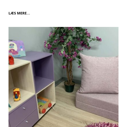
GLÆDEN
LÆS MERE…
VED
KOSTUMER